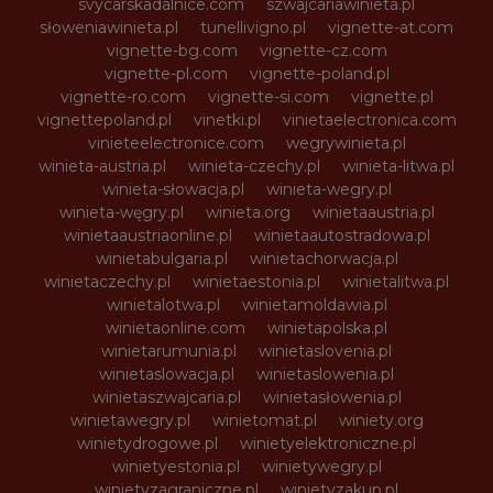
svycarskadalnice.com
szwajcariawinieta.pl
słoweniawinieta.pl
tunellivigno.pl
vignette-at.com
vignette-bg.com
vignette-cz.com
vignette-pl.com
vignette-poland.pl
vignette-ro.com
vignette-si.com
vignette.pl
vignettepoland.pl
vinetki.pl
vinietaelectronica.com
vinieteelectronice.com
wegrywinieta.pl
winieta-austria.pl
winieta-czechy.pl
winieta-litwa.pl
winieta-słowacja.pl
winieta-wegry.pl
winieta-węgry.pl
winieta.org
winietaaustria.pl
winietaaustriaonline.pl
winietaautostradowa.pl
winietabulgaria.pl
winietachorwacja.pl
winietaczechy.pl
winietaestonia.pl
winietalitwa.pl
winietalotwa.pl
winietamoldawia.pl
winietaonline.com
winietapolska.pl
winietarumunia.pl
winietaslovenia.pl
winietaslowacja.pl
winietaslowenia.pl
winietaszwajcaria.pl
winietasłowenia.pl
winietawegry.pl
winietomat.pl
winiety.org
winietydrogowe.pl
winietyelektroniczne.pl
winietyestonia.pl
winietywegry.pl
winietyzagraniczne.pl
winietyzakup.pl