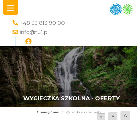
+48 33 813 90 00
info@tu1.pl
WYCIECZKA SZKOLNA - OFERTY
Strona główna
/
Wycieczka szkolna - oferty
A
A
A