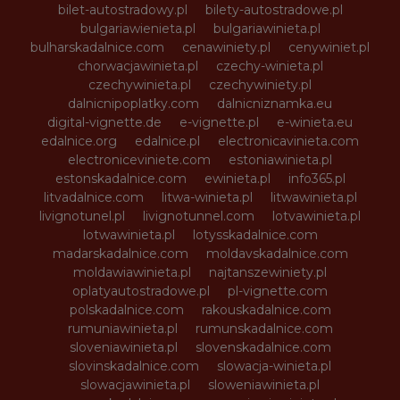
bilet-autostradowy.pl
bilety-autostradowe.pl
bulgariawienieta.pl
bulgariawinieta.pl
bulharskadalnice.com
cenawiniety.pl
cenywiniet.pl
chorwacjawinieta.pl
czechy-winieta.pl
czechywinieta.pl
czechywiniety.pl
dalnicnipoplatky.com
dalnicniznamka.eu
digital-vignette.de
e-vignette.pl
e-winieta.eu
edalnice.org
edalnice.pl
electronicavinieta.com
electroniceviniete.com
estoniawinieta.pl
estonskadalnice.com
ewinieta.pl
info365.pl
litvadalnice.com
litwa-winieta.pl
litwawinieta.pl
livignotunel.pl
livignotunnel.com
lotvawinieta.pl
lotwawinieta.pl
lotysskadalnice.com
madarskadalnice.com
moldavskadalnice.com
moldawiawinieta.pl
najtanszewiniety.pl
oplatyautostradowe.pl
pl-vignette.com
polskadalnice.com
rakouskadalnice.com
rumuniawinieta.pl
rumunskadalnice.com
sloveniawinieta.pl
slovenskadalnice.com
slovinskadalnice.com
slowacja-winieta.pl
slowacjawinieta.pl
sloweniawinieta.pl