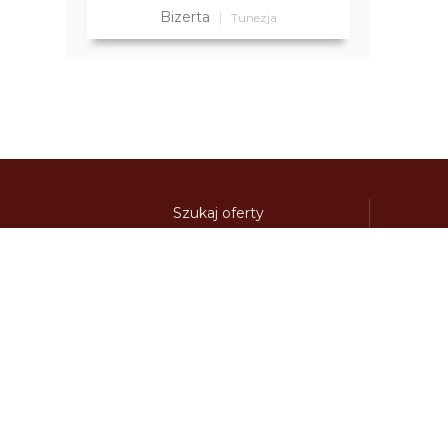
Bizerta
Tunezja
Szukaj oferty
Kierunki
Destynacje
austria-winieta.pl
austriawinieta.pl
bilet-autostr
cenywiniet.pl
chorwacjawinieta.pl
czechy-wi
e-vignette.pl
e-winieta.eu
edalnice.org
edal
info365.pl
litvadalnice.com
litwa-winieta.pl