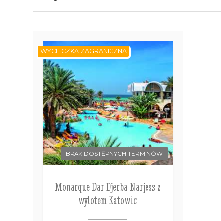
WYCIECZKA ZAGRANICZNA
BRAK DOSTĘPNYCH TERMINÓW
Monarque Dar Djerba Narjess z
wylotem Katowic