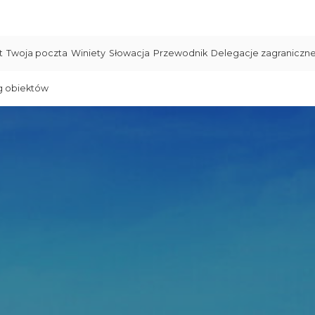
t
Twoja poczta
Winiety
Słowacja
Przewodnik
Delegacje zagraniczn
g obiektów