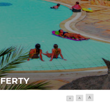
OFERTY
A
A
A