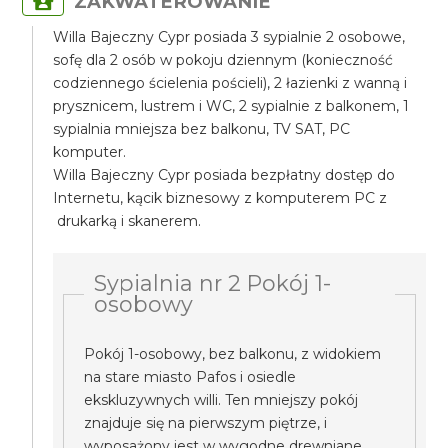
ZAKWATEROWANIE
Willa Bajeczny Cypr posiada 3 sypialnie 2 osobowe,
sofę dla 2 osób w pokoju dziennym (konieczność
codziennego ścielenia pościeli), 2 łazienki z wanną i
prysznicem, lustrem i WC, 2 sypialnie z balkonem, 1
sypialnia mniejsza bez balkonu, TV SAT, PC
komputer.
Willa Bajeczny Cypr posiada bezpłatny dostęp do
Internetu, kącik biznesowy z komputerem PC z
drukarką i skanerem.
Sypialnia nr 2 Pokój 1-
osobowy
Pokój 1-osobowy, bez balkonu, z widokiem
na stare miasto Pafos i osiedle
ekskluzywnych willi. Ten mniejszy pokój
znajduje się na pierwszym piętrze, i
wyposażony jest w wygodne drewniane