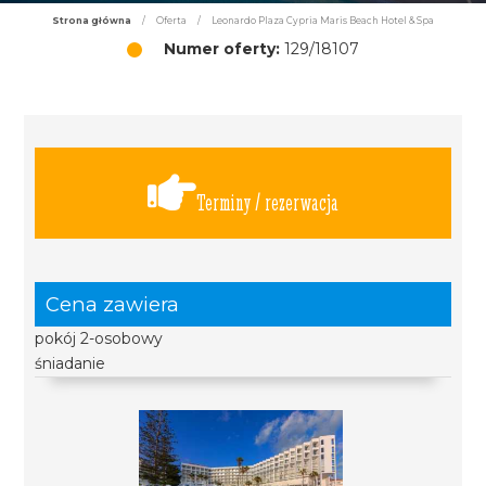
Strona główna
/
Oferta
/
Leonardo Plaza Cypria Maris Beach Hotel & Spa
Numer oferty:
129/18107
Terminy / rezerwacja
Cena zawiera
pokój 2-osobowy
śniadanie