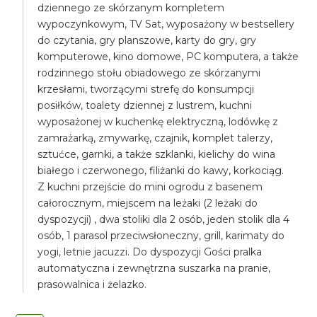
dziennego ze skórzanym kompletem
wypoczynkowym, TV Sat, wyposażony w bestsellery
do czytania, gry planszowe, karty do gry, gry
komputerowe, kino domowe, PC komputera, a także
rodzinnego stołu obiadowego ze skórzanymi
krzesłami, tworzącymi strefę do konsumpcji
posiłków, toalety dziennej z lustrem, kuchni
wyposażonej w kuchenkę elektryczną, lodówkę z
zamrażarką, zmywarkę, czajnik, komplet talerzy,
sztućce, garnki, a także szklanki, kielichy do wina
białego i czerwonego, filiżanki do kawy, korkociąg.
Z kuchni przejście do mini ogrodu z basenem
całorocznym, miejscem na leżaki (2 leżaki do
dyspozycji) , dwa stoliki dla 2 osób, jeden stolik dla 4
osób, 1 parasol przeciwsłoneczny, grill, karimaty do
yogi, letnie jacuzzi. Do dyspozycji Gości pralka
automatyczna i zewnętrzna suszarka na pranie,
prasowalnica i żelazko.