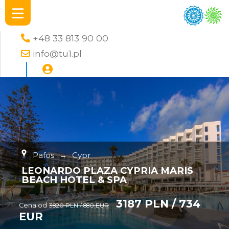
+48 33 813 90 00
info@tu1.pl
Pafos
→
Cypr
LEONARDO PLAZA CYPRIA MARIS
BEACH HOTEL & SPA
3187 PLN / 734
Cena od
3820 PLN / 880 EUR
EUR