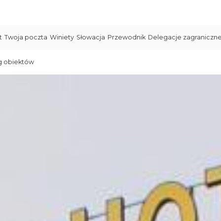
t
Twoja poczta
Winiety
Słowacja
Przewodnik
Delegacje zagraniczn
g obiektów