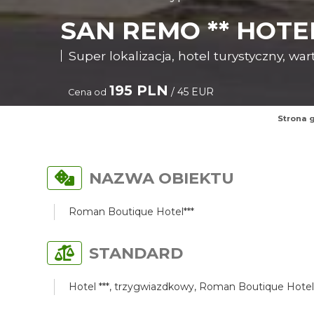
SAN REMO ** HOT
Super lokalizacja, hotel turystyczny, war
195 PLN
/ 45 EUR
Cena od
Strona 
NAZWA OBIEKTU
Roman Boutique Hotel***
STANDARD
Hotel ***, trzygwiazdkowy, Roman Boutique Hotel