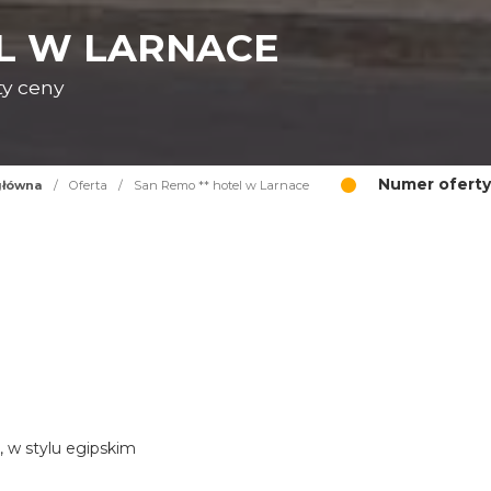
EL W LARNACE
ty ceny
Numer oferty
główna
/
Oferta
/
San Remo ** hotel w Larnace
, w stylu egipskim