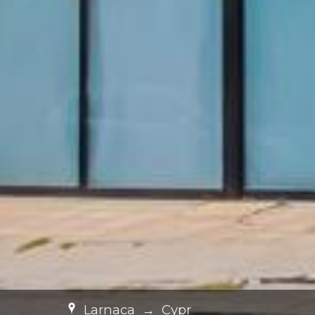
Larnaca
→
Cypr