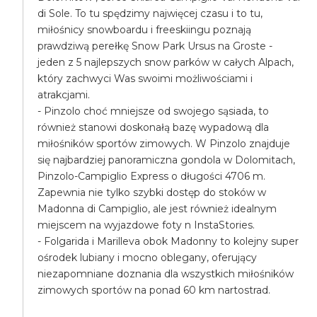
di Sole. To tu spędzimy najwięcej czasu i to tu,
miłośnicy snowboardu i freeskiingu poznają
prawdziwą perełkę Snow Park Ursus na Groste -
jeden z 5 najlepszych snow parków w całych Alpach,
który zachwyci Was swoimi możliwościami i
atrakcjami.
- Pinzolo choć mniejsze od swojego sąsiada, to
również stanowi doskonałą bazę wypadową dla
miłośników sportów zimowych. W Pinzolo znajduje
się najbardziej panoramiczna gondola w Dolomitach,
Pinzolo-Campiglio Express o długości 4706 m.
Zapewnia nie tylko szybki dostęp do stoków w
Madonna di Campiglio, ale jest również idealnym
miejscem na wyjazdowe foty n InstaStories.
- Folgarida i Marilleva obok Madonny to kolejny super
ośrodek lubiany i mocno oblegany, oferujący
niezapomniane doznania dla wszystkich miłośników
zimowych sportów na ponad 60 km nartostrad.