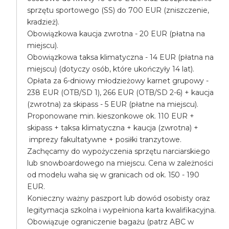
sprzętu sportowego (SS) do 700 EUR (zniszczenie,
kradzież).
Obowiązkowa kaucja zwrotna - 20 EUR (płatna na
miejscu).
Obowiązkowa taksa klimatyczna - 14 EUR (płatna na
miejscu) (dotyczy osób, które ukończyły 14 lat).
Opłata za 6-dniowy młodzieżowy karnet grupowy -
238 EUR (OTB/SD 1), 266 EUR (OTB/SD 2-6) + kaucja
(zwrotna) za skipass - 5 EUR (płatne na miejscu).
Proponowane min. kieszonkowe ok. 110 EUR +
skipass + taksa klimatyczna + kaucja (zwrotna) +
imprezy fakultatywne + posiłki tranzytowe.
Zachęcamy do wypożyczenia sprzętu narciarskiego
lub snowboardowego na miejscu. Cena w zależności
od modelu waha się w granicach od ok. 150 - 190
EUR.
Konieczny ważny paszport lub dowód osobisty oraz
legitymacja szkolna i wypełniona karta kwalifikacyjna.
Obowiązuje ograniczenie bagażu (patrz ABC w