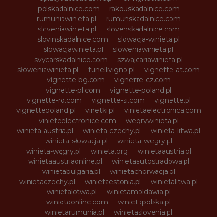
polskadalnice.com
rakouskadalnice.com
rumuniawinieta.pl
rumunskadalnice.com
sloveniawinieta.pl
slovenskadalnice.com
slovinskadalnice.com
slowacja-winieta.pl
slowacjawinieta.pl
sloweniawinieta.pl
svycarskadalnice.com
szwajcariawinieta.pl
słoweniawinieta.pl
tunellivigno.pl
vignette-at.com
vignette-bg.com
vignette-cz.com
vignette-pl.com
vignette-poland.pl
vignette-ro.com
vignette-si.com
vignette.pl
vignettepoland.pl
vinetki.pl
vinietaelectronica.com
vinieteelectronice.com
wegrywinieta.pl
winieta-austria.pl
winieta-czechy.pl
winieta-litwa.pl
winieta-słowacja.pl
winieta-wegry.pl
winieta-węgry.pl
winieta.org
winietaaustria.pl
winietaaustriaonline.pl
winietaautostradowa.pl
winietabulgaria.pl
winietachorwacja.pl
winietaczechy.pl
winietaestonia.pl
winietalitwa.pl
winietalotwa.pl
winietamoldawia.pl
winietaonline.com
winietapolska.pl
winietarumunia.pl
winietaslovenia.pl