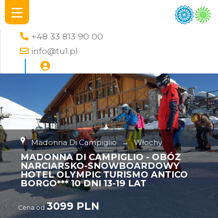
+48 33 813 90 00
info@tu1.pl
Madonna Di Campiglio
→
Włochy
MADONNA DI CAMPIGLIO - OBÓZ
NARCIARSKO-SNOWBOARDOWY
HOTEL OLYMPIC TURISMO ANTICO
BORGO*** 10 DNI 13-19 LAT
3099 PLN
Cena od