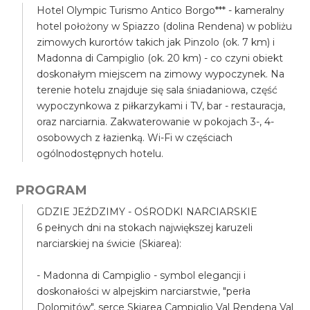
Hotel Olympic Turismo Antico Borgo*** - kameralny
hotel położony w Spiazzo (dolina Rendena) w pobliżu
zimowych kurortów takich jak Pinzolo (ok. 7 km) i
Madonna di Campiglio (ok. 20 km) - co czyni obiekt
doskonałym miejscem na zimowy wypoczynek. Na
terenie hotelu znajduje się sala śniadaniowa, część
wypoczynkowa z piłkarzykami i TV, bar - restauracja,
oraz narciarnia. Zakwaterowanie w pokojach 3-, 4-
osobowych z łazienką. Wi-Fi w częściach
ogólnodostępnych hotelu.
PROGRAM
GDZIE JEŹDZIMY - OŚRODKI NARCIARSKIE
6 pełnych dni na stokach największej karuzeli
narciarskiej na świcie (Skiarea):
- Madonna di Campiglio - symbol elegancji i
doskonałości w alpejskim narciarstwie, "perła
Dolomitów", serce Skiarea Campiglio Val Rendena Val