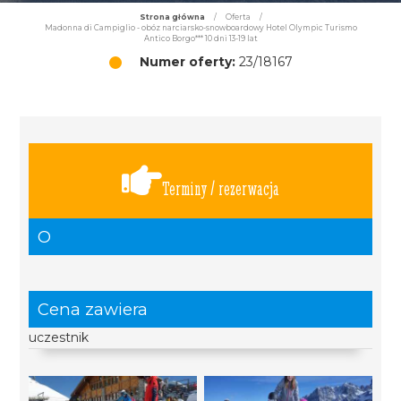
Strona główna
/
Oferta
/
Madonna di Campiglio - obóz narciarsko-snowboardowy Hotel Olympic Turismo
Antico Borgo*** 10 dni 13-19 lat
Numer oferty:
23/18167
Terminy / rezerwacja
O
Cena zawiera
uczestnik