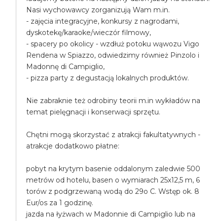
Nasi wychowawcy zorganizują Wam m.in.
- zajęcia integracyjne, konkursy z nagrodami,
dyskotekę/karaoke/wieczór filmowy,
- spacery po okolicy - wzdłuż potoku wąwozu Vigo
Rendena w Spiazzo, odwiedzimy również Pinzolo i
Madonnę di Campiglio,
- pizza party z degustacją lokalnych produktów.
Nie zabraknie też odrobiny teorii m.in wykładów na
temat pielęgnacji i konserwacji sprzętu.
Chętni mogą skorzystać z atrakcji fakultatywnych -
atrakcje dodatkowo płatne:
pobyt na krytym basenie oddalonym zaledwie 500
metrów od hotelu, basen o wymiarach 25x12,5 m, 6
torów z podgrzewaną wodą do 29o C. Wstęp ok. 8
Eur/os za 1 godzinę.
jazda na łyżwach w Madonnie di Campiglio lub na