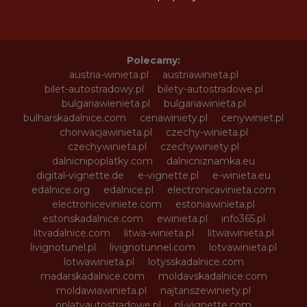
Polecamy:
austria-winieta.pl
austriawinieta.pl
bilet-autostradowy.pl
bilety-autostradowe.pl
bulgariawienieta.pl
bulgariawinieta.pl
bulharskadalnice.com
cenawiniety.pl
cenywiniet.pl
chorwacjawinieta.pl
czechy-winieta.pl
czechywinieta.pl
czechywiniety.pl
dalnicnipoplatky.com
dalnicniznamka.eu
digital-vignette.de
e-vignette.pl
e-winieta.eu
edalnice.org
edalnice.pl
electronicavinieta.com
electroniceviniete.com
estoniawinieta.pl
estonskadalnice.com
ewinieta.pl
info365.pl
litvadalnice.com
litwa-winieta.pl
litwawinieta.pl
livignotunel.pl
livignotunnel.com
lotvawinieta.pl
lotwawinieta.pl
lotysskadalnice.com
madarskadalnice.com
moldavskadalnice.com
moldawiawinieta.pl
najtanszewiniety.pl
oplatyautostradowe.pl
pl-vignette.com