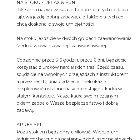
NA STOKU - RELAX & FUN
Jak sama nazwa wskazuje to obóz dla tych co lubią
lajtową jazdę, dobrą zabawę, ale także dla tych co
chcą doskonalić swoje umiejętności.
Na stoku jeździcie w dwóch grupach zaawansowania:
średnio zaawansowanej i zaawansowanej.
Codziennie przez 5-6 godzin, przez 6 dni, będziecie
korzystać z uroków narciarskich tras. Część czasu,
spędzicie na wspólnych przejazdach z instruktorem,
a przez resztę dnia będziecie mieli okazję
eksplorować ustalone trasy pozostając z kadrą w
stałym kontakcie. Nasza kadra swoim czujnym
okiem zadba o Wasze bezpieczeństwo i dobrą
zabawę.
APRES SKI
Poza stokiem będziemy chillować! Wieczorem
ładujemy baterie na następny dzień jazdy na stokach.