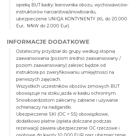
opiekę BUT kadry: kierownika obozu, wychowawców-
instruktorów narciarstwa/snowboardu,
ubezpieczenie UNIQA KONTYNENTY (KL do 20.000
Eur, NNW do 2.000 Eur).
INFORMACJE DODATKOWE
Ostateczny przydział do grupy według stopnia
zaawansowania (poziom średnio zaawansowany /
poziom zaawansowany) zależeć będzie od
instruktora po zweryfikowaniu umiejętności na
pierwszych zajęciach.
Wszystkich uczestników obozów zimowych BUT
obowiązuje na stoku jazda w kasku ochronnym.
Snowboardzistom zalecamy zabranie i używanie
ochraniaczy na nadgarstki.
Ubezpieczenie SKI (OC + SS) obowiązkowe,
dodatkowo płatne (opłata doliczane podczas
rezerwacji) zawiera ubezpieczenie OC rzeczowe i
osobowe do kwoty 10 000 EUR oraz ubezpieczenie