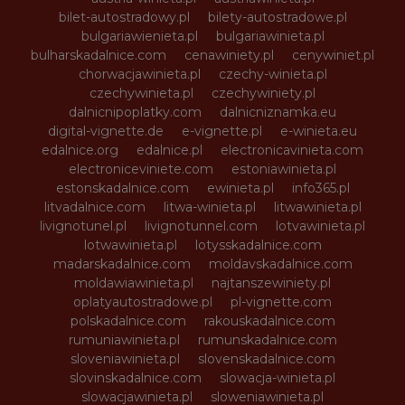
bilet-autostradowy.pl
bilety-autostradowe.pl
bulgariawienieta.pl
bulgariawinieta.pl
bulharskadalnice.com
cenawiniety.pl
cenywiniet.pl
chorwacjawinieta.pl
czechy-winieta.pl
czechywinieta.pl
czechywiniety.pl
dalnicnipoplatky.com
dalnicniznamka.eu
digital-vignette.de
e-vignette.pl
e-winieta.eu
edalnice.org
edalnice.pl
electronicavinieta.com
electroniceviniete.com
estoniawinieta.pl
estonskadalnice.com
ewinieta.pl
info365.pl
litvadalnice.com
litwa-winieta.pl
litwawinieta.pl
livignotunel.pl
livignotunnel.com
lotvawinieta.pl
lotwawinieta.pl
lotysskadalnice.com
madarskadalnice.com
moldavskadalnice.com
moldawiawinieta.pl
najtanszewiniety.pl
oplatyautostradowe.pl
pl-vignette.com
polskadalnice.com
rakouskadalnice.com
rumuniawinieta.pl
rumunskadalnice.com
sloveniawinieta.pl
slovenskadalnice.com
slovinskadalnice.com
slowacja-winieta.pl
slowacjawinieta.pl
sloweniawinieta.pl