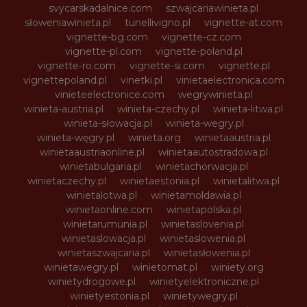
svycarskadalnice.com
szwajcariawinieta.pl
słoweniawinieta.pl
tunellivigno.pl
vignette-at.com
vignette-bg.com
vignette-cz.com
vignette-pl.com
vignette-poland.pl
vignette-ro.com
vignette-si.com
vignette.pl
vignettepoland.pl
vinetki.pl
vinietaelectronica.com
vinieteelectronice.com
wegrywinieta.pl
winieta-austria.pl
winieta-czechy.pl
winieta-litwa.pl
winieta-słowacja.pl
winieta-wegry.pl
winieta-węgry.pl
winieta.org
winietaaustria.pl
winietaaustriaonline.pl
winietaautostradowa.pl
winietabulgaria.pl
winietachorwacja.pl
winietaczechy.pl
winietaestonia.pl
winietalitwa.pl
winietalotwa.pl
winietamoldawia.pl
winietaonline.com
winietapolska.pl
winietarumunia.pl
winietaslovenia.pl
winietaslowacja.pl
winietaslowenia.pl
winietaszwajcaria.pl
winietasłowenia.pl
winietawegry.pl
winietomat.pl
winiety.org
winietydrogowe.pl
winietyelektroniczne.pl
winietyestonia.pl
winietywegry.pl