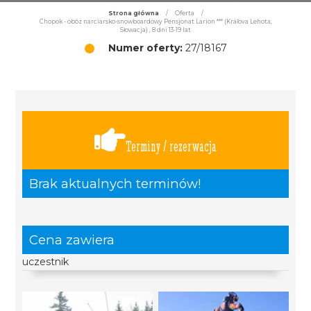
Strona główna
/
Oferta
/
Chopok - obóz narciarsko-snowboardowy Pensjonat Larion *** (Kráľova Lehota,
Słowacja) , 8 dni 13-19 lat
Numer oferty:
27/18167
Terminy / rezerwacja
Brak aktualnych terminów!
Cena zawiera
uczestnik