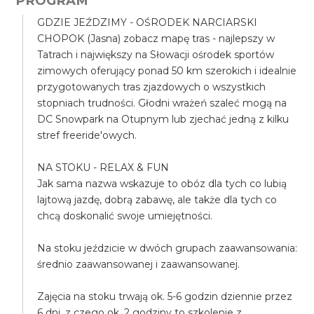
PROGRAM
GDZIE JEŹDZIMY - OŚRODEK NARCIARSKI
CHOPOK (Jasna) zobacz mapę tras - najlepszy w
Tatrach i największy na Słowacji ośrodek sportów
zimowych oferujący ponad 50 km szerokich i idealnie
przygotowanych tras zjazdowych o wszystkich
stopniach trudności. Głodni wrażeń szaleć mogą na
DC Snowpark na Otupnym lub zjechać jedną z kilku
stref freeride'owych.
NA STOKU - RELAX & FUN
Jak sama nazwa wskazuje to obóz dla tych co lubią
lajtową jazdę, dobrą zabawę, ale także dla tych co
chcą doskonalić swoje umiejętności.
Na stoku jeździcie w dwóch grupach zaawansowania:
średnio zaawansowanej i zaawansowanej.
Zajęcia na stoku trwają ok. 5-6 godzin dziennie przez
6 dni, z czego ok. 2 godziny to szkolenie z