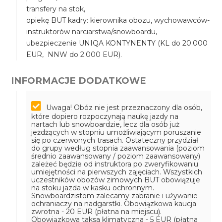
transfery na stok,
opiekę BUT kadry: kierownika obozu, wychowawców-
instruktorów narciarstwa/snowboardu,
ubezpieczenie UNIQA KONTYNENTY (KL do 20.000
EUR, NNW do 2.000 EUR).
INFORMACJE DODATKOWE
Uwaga! Obóz nie jest przeznaczony dla osób,
które dopiero rozpoczynają naukę jazdy na
nartach lub snowboardzie, lecz dla osób już
jeżdżących w stopniu umożliwiającym poruszanie
się po czerwonych trasach.
Ostateczny przydział
do grupy według stopnia zaawansowania (poziom
średnio zaawansowany / poziom zaawansowany)
zależeć będzie od instruktora po zweryfikowaniu
umiejętności na pierwszych zajęciach.
Wszystkich
uczestników obozów zimowych BUT obowiązuje
na stoku jazda w kasku ochronnym.
Snowboardzistom zalecamy zabranie i używanie
ochraniaczy na nadgarstki.
Obowiązkowa kaucja
zwrotna - 20 EUR (płatna na miejscu).
Obowiązkowa taksa klimatyczna - 5 EUR (płatna