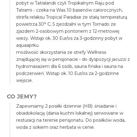
pobyt w Tatralandii czyli Tropikalnym Raju pod
Tatrami - czeka na Was 10 basenów całorocznych,
strefa relaksu Tropical Paradise ze stałą temperaturą
powietrza 30° C, 5 zjeżdżalni w tym Tornado ze
zjazdem 2-osobowym pontonem z 12-metrowej
wieży. Wstęp ok. 30 Eur/os za 3-godzinny pobyt w
aquaaprku.
możliwość skorzystania ze strefy Wellness
znajdującej się w pensjonacie - do dyspozycji jacuzzi z
hydromasażem dla 6 osób, sauna fińska i sauna na
podczerwień. Wstęp ok. 10 Eur/os za 2-godzinne
wejście.
CO JEMY?
Zapewniamy 2 posiłki dziennie (HB): śniadanie i
obiadokolację (dania kuchni lokalnej) serwowane w
resturacji na terenie pensjonatu. Do posiłków woda,
woda z sokiem oraz herbata w cenie.