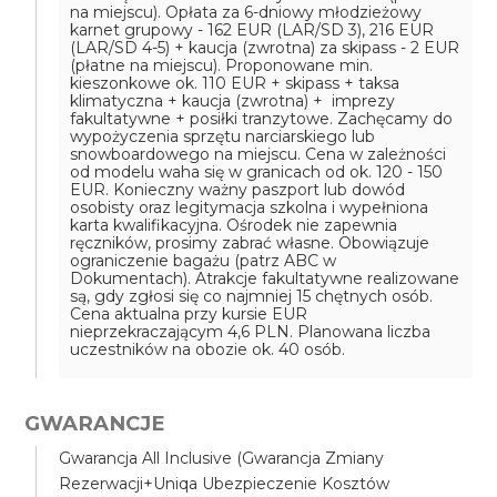
na miejscu).
Opłata za 6-dniowy młodzieżowy
karnet grupowy - 162 EUR (LAR/SD 3), 216 EUR
(LAR/SD 4-5) + kaucja (zwrotna) za skipass - 2 EUR
(płatne na miejscu).
Proponowane min.
kieszonkowe ok. 110 EUR + skipass + taksa
klimatyczna + kaucja (zwrotna) + imprezy
fakultatywne + posiłki tranzytowe.
Zachęcamy do
wypożyczenia sprzętu narciarskiego lub
snowboardowego na miejscu. Cena w zależności
od modelu waha się w granicach od ok. 120 - 150
EUR.
Konieczny ważny paszport lub dowód
osobisty oraz legitymacja szkolna i wypełniona
karta kwalifikacyjna.
Ośrodek nie zapewnia
ręczników, prosimy zabrać własne.
Obowiązuje
ograniczenie bagażu (patrz ABC w
Dokumentach).
Atrakcje fakultatywne realizowane
są, gdy zgłosi się co najmniej 15 chętnych osób.
Cena aktualna przy kursie EUR
nieprzekraczającym 4,6 PLN.
Planowana liczba
uczestników na obozie ok. 40 osób.
GWARANCJE
Gwarancja All Inclusive (Gwarancja Zmiany
Rezerwacji+Uniqa Ubezpieczenie Kosztów