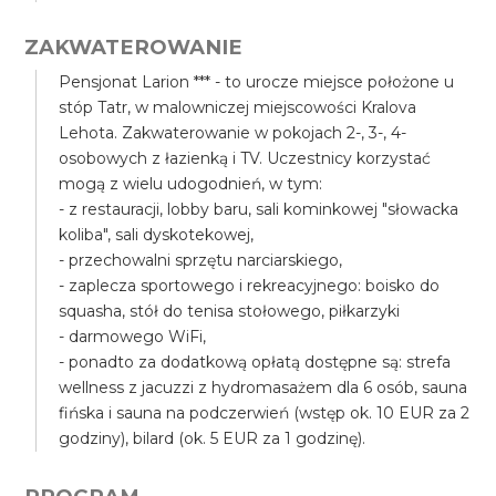
ZAKWATEROWANIE
Pensjonat Larion *** - to urocze miejsce położone u
stóp Tatr, w malowniczej miejscowości Kralova
Lehota. Zakwaterowanie w pokojach 2-, 3-, 4-
osobowych z łazienką i TV. Uczestnicy korzystać
mogą z wielu udogodnień, w tym:
- z restauracji, lobby baru, sali kominkowej "słowacka
koliba", sali dyskotekowej,
- przechowalni sprzętu narciarskiego,
- zaplecza sportowego i rekreacyjnego: boisko do
squasha, stół do tenisa stołowego, piłkarzyki
- darmowego WiFi,
- ponadto za dodatkową opłatą dostępne są: strefa
wellness z jacuzzi z hydromasażem dla 6 osób, sauna
fińska i sauna na podczerwień (wstęp ok. 10 EUR za 2
godziny), bilard (ok. 5 EUR za 1 godzinę).