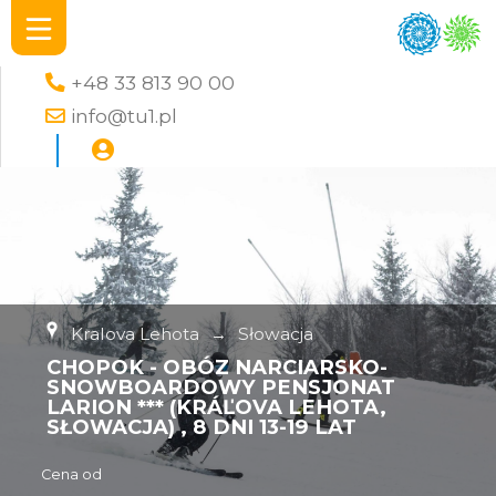
+48 33 813 90 00
info@tu1.pl
Kralova Lehota
→
Słowacja
CHOPOK - OBÓZ NARCIARSKO-
SNOWBOARDOWY PENSJONAT
LARION *** (KRÁĽOVA LEHOTA,
SŁOWACJA) , 8 DNI 13-19 LAT
Cena od