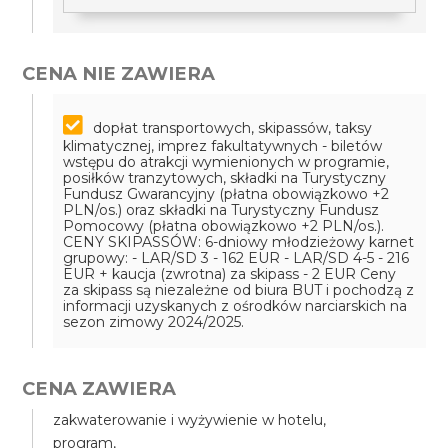
CENA NIE ZAWIERA
dopłat transportowych, skipassów, taksy
klimatycznej, imprez fakultatywnych - biletów
wstępu do atrakcji wymienionych w programie,
posiłków tranzytowych, składki na Turystyczny
Fundusz Gwarancyjny (płatna obowiązkowo +2
PLN/os.) oraz składki na Turystyczny Fundusz
Pomocowy (płatna obowiązkowo +2 PLN/os.).
CENY SKIPASSÓW:
6-dniowy młodzieżowy karnet
grupowy:
- LAR/SD 3 - 162 EUR
- LAR/SD 4-5 - 216
EUR
+ kaucja (zwrotna) za skipass - 2 EUR
Ceny
za skipass są niezależne od biura BUT i pochodzą z
informacji uzyskanych z ośrodków narciarskich na
sezon zimowy 2024/2025.
CENA ZAWIERA
zakwaterowanie i wyżywienie w hotelu,
program,