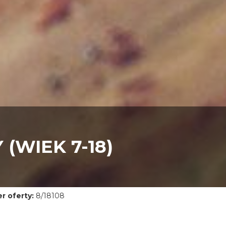
(WIEK 7-18)
r oferty:
8/18108