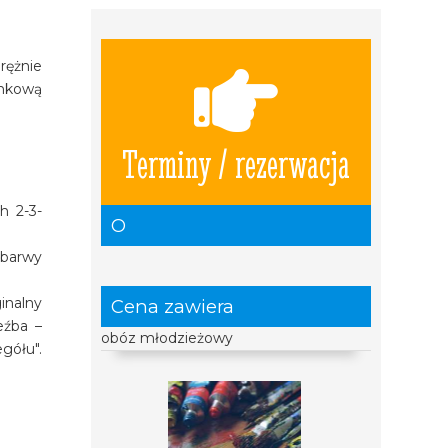
rężnie
inkową
Terminy / rezerwacja
h 2-3-
O
 barwy
inalny
Cena zawiera
eźba –
obóz młodzieżowy
gółu".