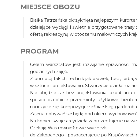
MIEJSCE OBOZU
Białka Tatrzańska okrzyknięta najlepszym kurort
działające wyciągi i świetnie przygotowane trasy
ofertą rekreacyjną w otoczeniu malowniczych kra
PROGRAM
Celem warsztatów jest rozwijanie sprawności m
godzinnych zajęć.
Z pomocą takich technik jak ołówek, tusz, farba, 
w sztuce i projektowaniu. Stworzycie dzieła malar
Nie obędzie się bez projektowania, ozdabiani
sposób ozdobicie przedmioty użytkowe; biżuteria
nauczycie się kompozycji rzeźbiarskiej; gardero
Zajęcia odbywać się będą pod okiem wychowawcó
Na koniec swoje arcydzieła zaprezentujecie na we
Czekają Was również dwie wycieczki:
do Zakopanego - pospacerujecie po Krupówkach ora