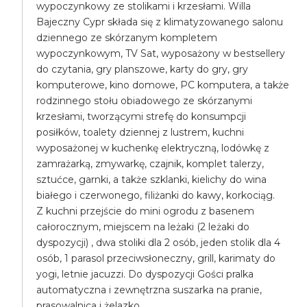
wypoczynkowy ze stolikami i krzesłami. Willa
Bajeczny Cypr składa się z klimatyzowanego salonu
dziennego ze skórzanym kompletem
wypoczynkowym, TV Sat, wyposażony w bestsellery
do czytania, gry planszowe, karty do gry, gry
komputerowe, kino domowe, PC komputera, a także
rodzinnego stołu obiadowego ze skórzanymi
krzesłami, tworzącymi strefę do konsumpcji
posiłków, toalety dziennej z lustrem, kuchni
wyposażonej w kuchenkę elektryczną, lodówkę z
zamrażarką, zmywarkę, czajnik, komplet talerzy,
sztućce, garnki, a także szklanki, kielichy do wina
białego i czerwonego, filiżanki do kawy, korkociąg.
Z kuchni przejście do mini ogrodu z basenem
całorocznym, miejscem na leżaki (2 leżaki do
dyspozycji) , dwa stoliki dla 2 osób, jeden stolik dla 4
osób, 1 parasol przeciwsłoneczny, grill, karimaty do
yogi, letnie jacuzzi. Do dyspozycji Gości pralka
automatyczna i zewnętrzna suszarka na pranie,
prasowalnica i żelazko.