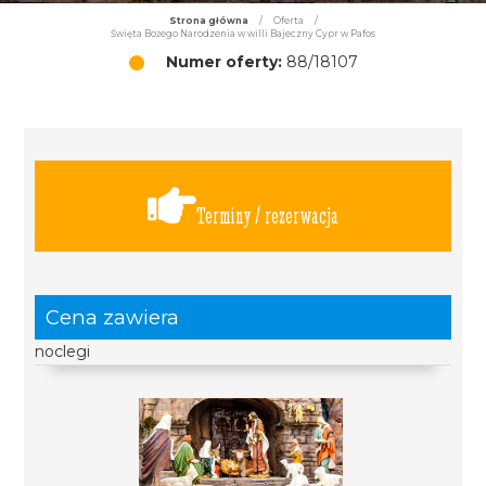
Strona główna
/
Oferta
/
Święta Bożego Narodzenia w willi Bajeczny Cypr w Pafos
Numer oferty:
88/18107
Terminy / rezerwacja
Cena zawiera
noclegi