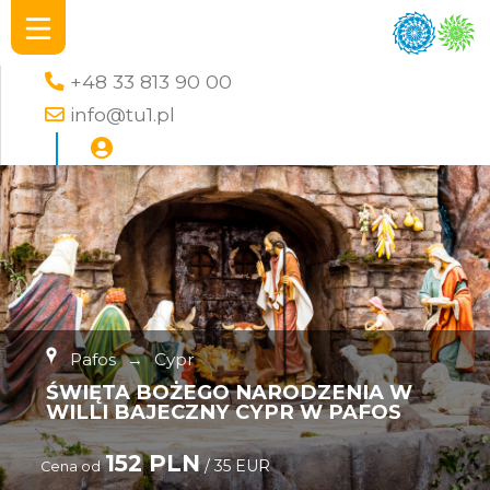
+48 33 813 90 00
info@tu1.pl
Pafos
→
Cypr
ŚWIĘTA BOŻEGO NARODZENIA W
WILLI BAJECZNY CYPR W PAFOS
152 PLN
/ 35 EUR
Cena od