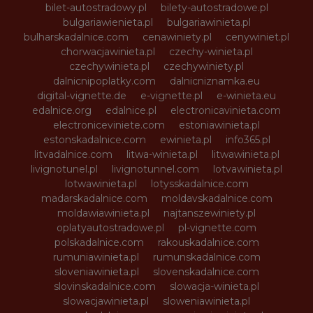
bilet-autostradowy.pl
bilety-autostradowe.pl
bulgariawienieta.pl
bulgariawinieta.pl
bulharskadalnice.com
cenawiniety.pl
cenywiniet.pl
chorwacjawinieta.pl
czechy-winieta.pl
czechywinieta.pl
czechywiniety.pl
dalnicnipoplatky.com
dalnicniznamka.eu
digital-vignette.de
e-vignette.pl
e-winieta.eu
edalnice.org
edalnice.pl
electronicavinieta.com
electroniceviniete.com
estoniawinieta.pl
estonskadalnice.com
ewinieta.pl
info365.pl
litvadalnice.com
litwa-winieta.pl
litwawinieta.pl
livignotunel.pl
livignotunnel.com
lotvawinieta.pl
lotwawinieta.pl
lotysskadalnice.com
madarskadalnice.com
moldavskadalnice.com
moldawiawinieta.pl
najtanszewiniety.pl
oplatyautostradowe.pl
pl-vignette.com
polskadalnice.com
rakouskadalnice.com
rumuniawinieta.pl
rumunskadalnice.com
sloveniawinieta.pl
slovenskadalnice.com
slovinskadalnice.com
slowacja-winieta.pl
slowacjawinieta.pl
sloweniawinieta.pl