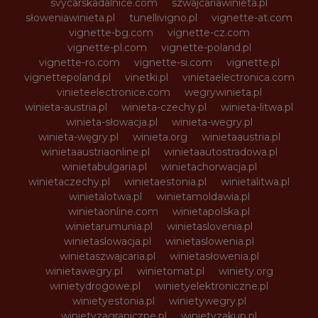
svycarskadalnice.com
szwajcariawinieta.pl
słoweniawinieta.pl
tunellivigno.pl
vignette-at.com
vignette-bg.com
vignette-cz.com
vignette-pl.com
vignette-poland.pl
vignette-ro.com
vignette-si.com
vignette.pl
vignettepoland.pl
vinetki.pl
vinietaelectronica.com
vinieteelectronice.com
wegrywinieta.pl
winieta-austria.pl
winieta-czechy.pl
winieta-litwa.pl
winieta-słowacja.pl
winieta-wegry.pl
winieta-węgry.pl
winieta.org
winietaaustria.pl
winietaaustriaonline.pl
winietaautostradowa.pl
winietabulgaria.pl
winietachorwacja.pl
winietaczechy.pl
winietaestonia.pl
winietalitwa.pl
winietalotwa.pl
winietamoldawia.pl
winietaonline.com
winietapolska.pl
winietarumunia.pl
winietaslovenia.pl
winietaslowacja.pl
winietaslowenia.pl
winietaszwajcaria.pl
winietasłowenia.pl
winietawegry.pl
winietomat.pl
winiety.org
winietydrogowe.pl
winietyelektroniczne.pl
winietyestonia.pl
winietywegry.pl
winietyzagraniczne.pl
winietyzakup.pl