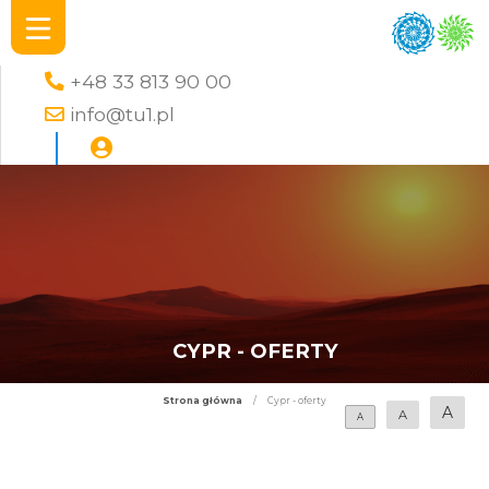
+48 33 813 90 00
info@tu1.pl
CYPR - OFERTY
Strona główna
/
Cypr - oferty
A
A
A