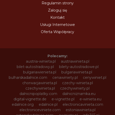
Regulamin strony
Zaloguj się
Kontakt
Usługi Internetowe
Oferta Współpracy
Polecamy:
austria-winieta.pl
austriawinieta.pl
bilet-autostradowy.pl
bilety-autostradowe.pl
bulgariawienieta.pl
bulgariawinieta.pl
bulharskadalnice.com
cenawiniety.pl
cenywiniet.pl
chorwacjawinieta.pl
czechy-winieta.pl
czechywinieta.pl
czechywiniety.pl
dalnicnipoplatky.com
dalnicniznamka.eu
digital-vignette.de
e-vignette.pl
e-winieta.eu
edalnice.org
edalnice.pl
electronicavinieta.com
electroniceviniete.com
estoniawinieta.pl