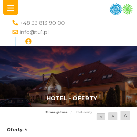
+48 33 813 90 00
info@tu1.pl
HOTEL - OFERTY
Strona główna
/
Hotel - oferty
A
A
A
Oferty:
5