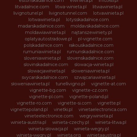
estonskadalnice.com
ewinieta.pl
info365.pl
litvadalnice.com
litwa-winieta.pl
litwawinieta.pl
livignotunel.pl
livignotunnel.com
lotvawinieta.pl
lotwawinieta.pl
lotysskadalnice.com
madarskadalnice.com
moldavskadalnice.com
moldawiawinieta.pl
najtanszewiniety.pl
oplatyautostradowe.pl
pl-vignette.com
polskadalnice.com
rakouskadalnice.com
rumuniawinieta.pl
rumunskadalnice.com
sloveniawinieta.pl
slovenskadalnice.com
slovinskadalnice.com
slowacja-winieta.pl
slowacjawinieta.pl
sloweniawinieta.pl
svycarskadalnice.com
szwajcariawinieta.pl
słoweniawinieta.pl
tunellivigno.pl
vignette-at.com
vignette-bg.com
vignette-cz.com
vignette-pl.com
vignette-poland.pl
vignette-ro.com
vignette-si.com
vignette.pl
vignettepoland.pl
vinetki.pl
vinietaelectronica.com
vinieteelectronice.com
wegrywinieta.pl
winieta-austria.pl
winieta-czechy.pl
winieta-litwa.pl
winieta-słowacja.pl
winieta-wegry.pl
winieta-węgry.pl
winieta.org
winietaaustria.pl