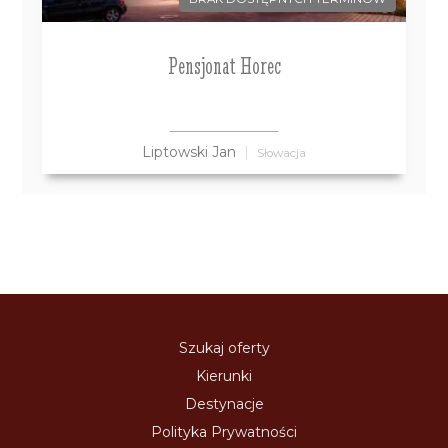
Pensjonat Horec
Liptowski Jan
Słowacja
Szukaj oferty
Kierunki
Destynacje
Polityka Prywatności