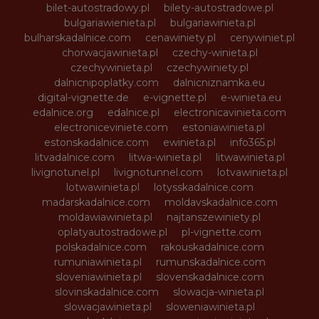
bilet-autostradowy.pl
bilety-autostradowe.pl
bulgariawienieta.pl
bulgariawinieta.pl
bulharskadalnice.com
cenawiniety.pl
cenywiniet.pl
chorwacjawinieta.pl
czechy-winieta.pl
czechywinieta.pl
czechywiniety.pl
dalnicnipoplatky.com
dalnicniznamka.eu
digital-vignette.de
e-vignette.pl
e-winieta.eu
edalnice.org
edalnice.pl
electronicavinieta.com
electroniceviniete.com
estoniawinieta.pl
estonskadalnice.com
ewinieta.pl
info365.pl
litvadalnice.com
litwa-winieta.pl
litwawinieta.pl
livignotunel.pl
livignotunnel.com
lotvawinieta.pl
lotwawinieta.pl
lotysskadalnice.com
madarskadalnice.com
moldavskadalnice.com
moldawiawinieta.pl
najtanszewiniety.pl
oplatyautostradowe.pl
pl-vignette.com
polskadalnice.com
rakouskadalnice.com
rumuniawinieta.pl
rumunskadalnice.com
sloveniawinieta.pl
slovenskadalnice.com
slovinskadalnice.com
slowacja-winieta.pl
slowacjawinieta.pl
sloweniawinieta.pl