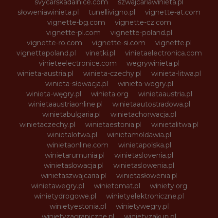
svycarskadalnice.com
szwajcariawinieta.pl
słoweniawinieta.pl
tunellivigno.pl
vignette-at.com
vignette-bg.com
vignette-cz.com
vignette-pl.com
vignette-poland.pl
vignette-ro.com
vignette-si.com
vignette.pl
vignettepoland.pl
vinetki.pl
vinietaelectronica.com
vinieteelectronice.com
wegrywinieta.pl
winieta-austria.pl
winieta-czechy.pl
winieta-litwa.pl
winieta-słowacja.pl
winieta-wegry.pl
winieta-węgry.pl
winieta.org
winietaaustria.pl
winietaaustriaonline.pl
winietaautostradowa.pl
winietabulgaria.pl
winietachorwacja.pl
winietaczechy.pl
winietaestonia.pl
winietalitwa.pl
winietalotwa.pl
winietamoldawia.pl
winietaonline.com
winietapolska.pl
winietarumunia.pl
winietaslovenia.pl
winietaslowacja.pl
winietaslowenia.pl
winietaszwajcaria.pl
winietasłowenia.pl
winietawegry.pl
winietomat.pl
winiety.org
winietydrogowe.pl
winietyelektroniczne.pl
winietyestonia.pl
winietywegry.pl
winietyzagraniczne.pl
winietyzakup.pl